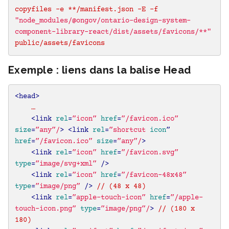
copyfiles -e **/manifest.json -E -f 
"node_modules/@ongov/ontario-design-system-
component-library-react/dist/assets/favicons/**"
public/assets/favicons
Exemple : liens dans la balise Head
<
head
>
    …

<
link
rel
=
”icon”
href
=
”/favicon.ico”
size
=
”any”/
>
<
link
rel
=
”shortcut
icon
” 
href
=
”/favicon.ico”
size
=
”any”/
>
<
link
rel
=
”icon”
href
=
”/favicon.svg”
type
=
”image/svg+xml”
 />
<
link
rel
=
”icon”
href
=
”/favicon-48x48”
type
=
”image/png”
 />
 // (48 x 48)

<
link
rel
=
”apple-touch-icon”
href
=
”/apple-
touch-icon.png”
type
=
”image/png”/
>
 // (180 x 
180)
