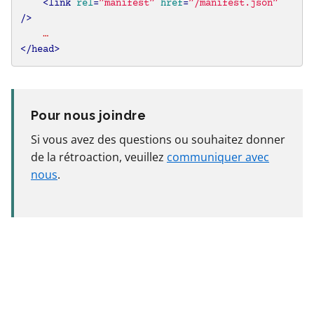
<
link
rel
=
”manifest”
href
=
”/manifest.json”
/>
</
head
>
Si vous avez des questions ou souhaitez donner
de la rétroaction, veuillez
communiquer avec
nous
.